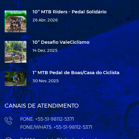
10º MTB Riders - Pedal Solidário
26 Abr, 2026
10º Desafio ValeCiclismo
14 Dez, 2025
1º MTB Pedal de Boas/Casa do Ciclista
30 Nov, 2025
CANAIS DE ATENDIMENTO
FONE: +55-51-98112-5371
FONE/WHATS: +55-51-98112-5371