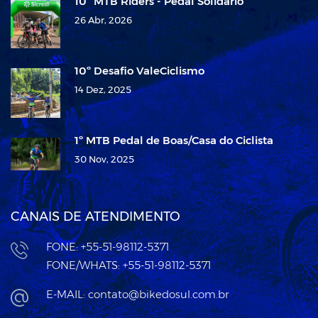
10º MTB Riders - Pedal Solidário
26 Abr, 2026
10º Desafio ValeCiclismo
14 Dez, 2025
1º MTB Pedal de Boas/Casa do Ciclista
30 Nov, 2025
CANAIS DE ATENDIMENTO
FONE: +55-51-98112-5371
FONE/WHATS: +55-51-98112-5371
E-MAIL: contato@bikedosul.com.br